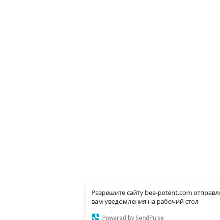
Разрешите сайту bee-potent.com отправл
вам уведомления на рабочий стол
Powered by SendPulse