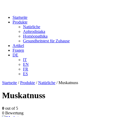
Startseite
Produkte
Natürliche
Aphrodisiaka
Homöopathika
Gesundheitstest für Zuhause
Artikel
Fragen
DE
IT
EN
FR
ES
Startseite
/
Produkte
/
Natürliche
/ Muskatnuss
Muskatnuss
0
out of 5
0 Bewertung